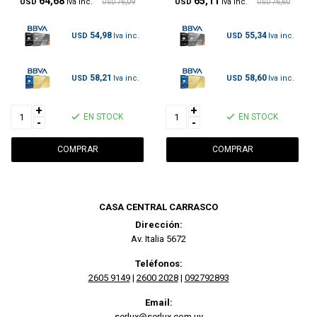
64,68
65,11
USD
76,09
USD
76,60
USD
USD
54,98
55,34
USD
USD
58,21
58,60
USD
USD
+
+
EN STOCK
EN STOCK
-
-
CASA CENTRAL CARRASCO
Dirección:
Av. Italia 5672
Teléfonos:
2605 9149
|
2600 2028
|
092792893
Email:
serlux@serlux.com.uy