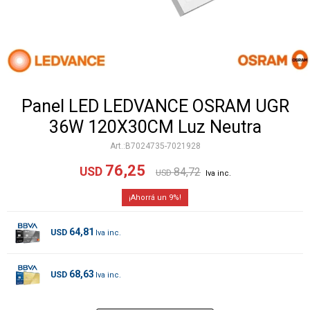
Panel LED LEDVANCE OSRAM UGR
36W 120X30CM Luz Neutra
B7024735-7021928
76,25
USD
84,72
USD
9
64,81
USD
68,63
USD