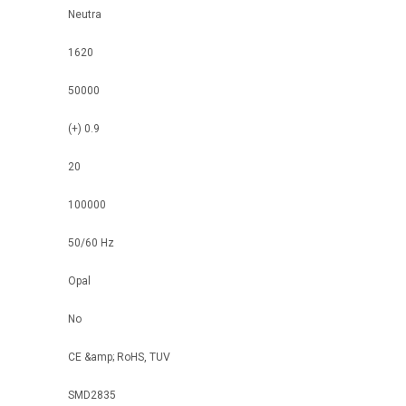
Neutra
1620
50000
(+) 0.9
20
100000
50/60 Hz
Opal
No
CE &amp; RoHS, TUV
SMD2835