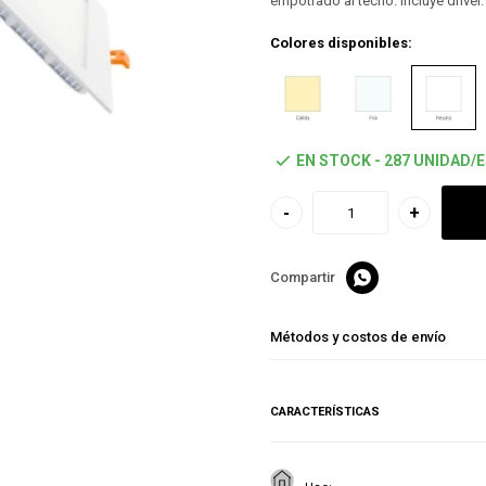
empotrado al techo. Incluye driver.
Colores disponibles:
EN STOCK - 287 UNIDAD/
-
+

Métodos y costos de envío
CARACTERÍSTICAS