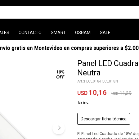
ALES
CONTACTO
SMART
OSRAM
SALE
Panel LED Cuadra
Neutra
PLCE018-PLCE018N
10,16
USD
11,29
USD
Descargar ficha técnica
El Panel Led Cuadrado de 18W de po