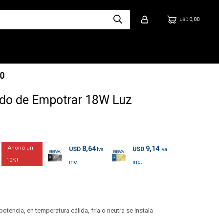
0,00
USD
do de Empotrar 18W Luz
8,64
9,14
USD
USD
10
tencia, en temperatura cálida, fría o neutra se instala