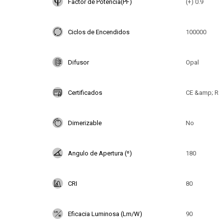
Factor de Potencia(PF)
(+) 0.9
Ciclos de Encendidos
100000
Difusor
Opal
Certificados
CE &amp; R
Dimerizable
No
Angulo de Apertura (º)
180
CRI
80
Eficacia Luminosa (Lm/W)
90