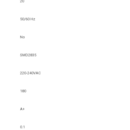
20
50/60 Hz
No
SMD2835
220-240VAC
180
A+
0.1