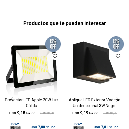
Productos que te pueden interesar
Proyector LED Apple 20W Luz
Aplique LED Exterior Vadena
Cálida
Unidireccional 3W Negro
9,18
9,19
USD
10,80
USD
10,81
USD
USD
7,80
7,81
USD
USD