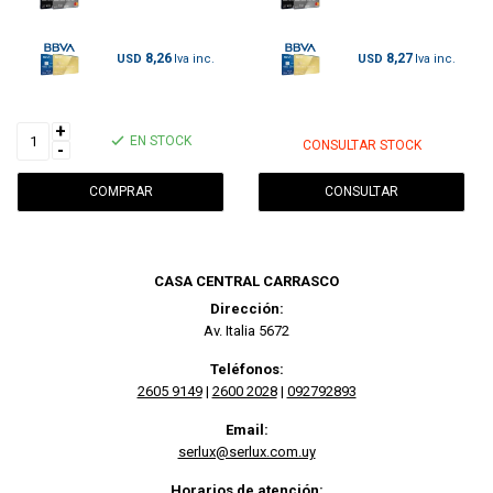
8,26
8,27
USD
USD
+
EN STOCK
CONSULTAR STOCK
-
CONSULTAR
CASA CENTRAL CARRASCO
Dirección:
Av. Italia 5672
Teléfonos:
2605 9149
|
2600 2028
|
092792893
Email:
serlux@serlux.com.uy
Horarios de atención: