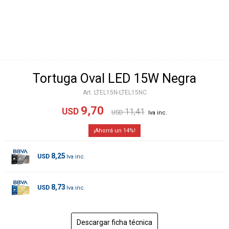
Tortuga Oval LED 15W Negra
LTEL15N-LTEL15NC
9,70
USD
11,41
USD
14
8,25
USD
8,73
USD
Descargar ficha técnica