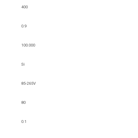
400
0.9
100.000
Si
85-265V
80
0.1