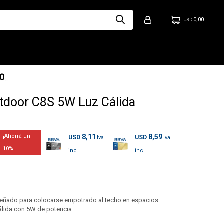
0,00
USD
tdoor C8S 5W Luz Cálida
8,11
8,59
USD
USD
10
señado para colocarse empotrado al techo en espacios
cálida con 5W de potencia.