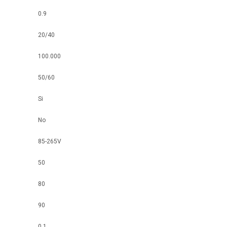
0.9
20/40
100.000
50/60
Si
No
85-265V
50
80
90
0.1