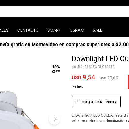
ALES
CONTACTO
SMART
OSRAM
SALE
Downlight LED Ou
BDLC8S05C-DLC8S05C
9,54
USD
10,60
USD
Descargar ficha técnica
El Downlight LED Outdoor esta di
exteriores. Brida una iluminación 