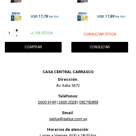
17,78
17,89
USD
USD
+
EN STOCK
CONSULTAR STOCK
-
CONSULTAR
CASA CENTRAL CARRASCO
Dirección:
Av. Italia 5672
Teléfonos:
2605 9149
|
2600 2028
|
092792893
Email:
serlux@serlux.com.uy
Horarios de atención:
Lunes a Viernes: 9:00 a 18:00 hrs