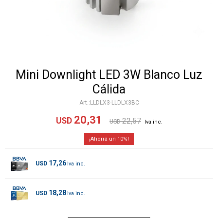
Mini Downlight LED 3W Blanco Luz
Cálida
LLDLX3-LLDLX3BC
20,31
USD
22,57
USD
10
17,26
USD
18,28
USD