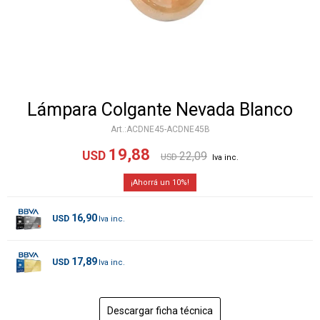
Lámpara Colgante Nevada Blanco
ACDNE45-ACDNE45B
19,88
USD
22,09
USD
10
16,90
USD
17,89
USD
Descargar ficha técnica