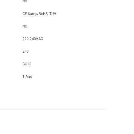
No
CE &amp; RoHS, TUV
No
220-240VAC
240
GU10
1 Año