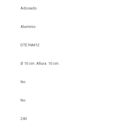
Adosado
Aluminio
DTE1NM12
Ø 10 cm. Altura: 10 cm.
No
No
240