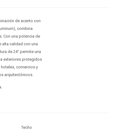
uminación de acento con
Aluminum), combina
les. Con una potencia de
e alta calidad con una
tura de 24° permite una
ra exteriores protegidos
s, hoteles, comercios y
os arquitectónicos.
a.
Techo