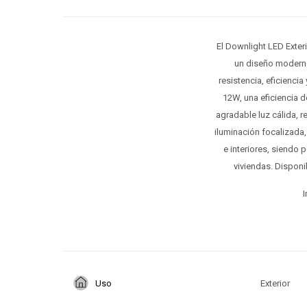
El Downlight LED Exter
un diseño moderno
resistencia, eficiencia
12W, una eficiencia d
agradable luz cálida, 
iluminación focalizada,
e interiores, siendo p
viviendas. Disponi
I
Uso
Exterior