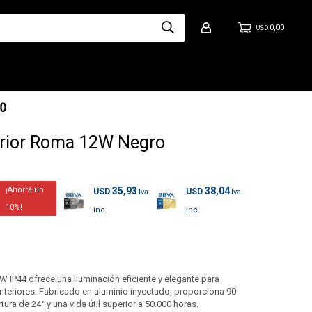
0,00
USD
erior Roma 12W Negro
35,93
38,04
USD
USD
10
 IP44 ofrece una iluminación eficiente y elegante para
nteriores. Fabricado en aluminio inyectado, proporciona 90
tura de 24° y una vida útil superior a 50.000 horas.