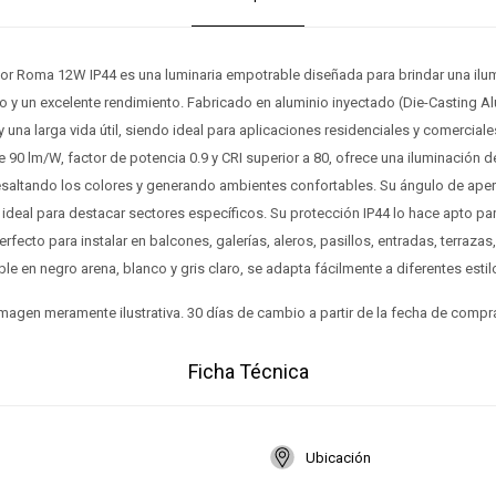
ior Roma 12W IP44 es una luminaria empotrable diseñada para brindar una il
 y un excelente rendimiento. Fabricado en aluminio inyectado (Die-Casting 
 y una larga vida útil, siendo ideal para aplicaciones residenciales y comercia
e 90 lm/W, factor de potencia 0.9 y CRI superior a 80, ofrece una iluminación d
resaltando los colores y generando ambientes confortables. Su ángulo de aper
 ideal para destacar sectores específicos. Su protección IP44 lo hace apto pa
erfecto para instalar en balcones, galerías, aleros, pasillos, entradas, terraza
ble en negro arena, blanco y gris claro, se adapta fácilmente a diferentes estil
magen meramente ilustrativa. 30 días de cambio a partir de la fecha de compr
Ficha Técnica
Ubicación