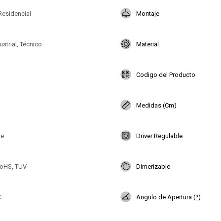
Residencial
Montaje
ustrial, Técnico
Material
Codigo del Producto
Medidas (Cm)
te
Driver Regulable
oHS, TUV
Dimerizable
C
Angulo de Apertura (º)