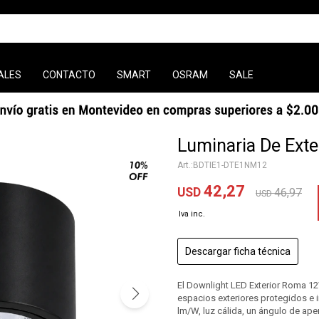
ALES
CONTACTO
SMART
OSRAM
SALE
Luminaria De Ext
BDTIE1-DTE1NM12
42,27
USD
46,97
USD
Descargar ficha técnica
El Downlight LED Exterior Roma 12W
espacios exteriores protegidos e i
lm/W, luz cálida, un ángulo de aper