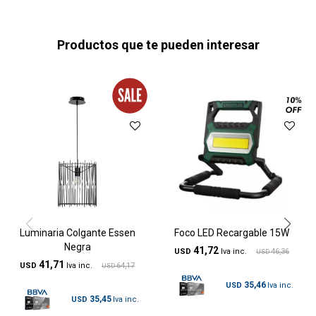
Productos que te pueden interesar
Luminaria Colgante Essen
Foco LED Recargable 15W
Negra
41,72
USD
46,36
USD
41,71
USD
64,17
USD
35,46
USD
35,45
USD