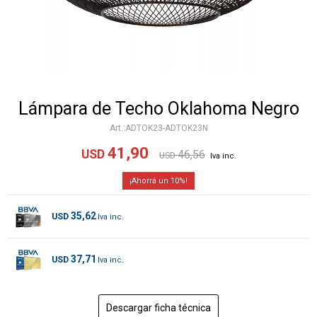
Lámpara de Techo Oklahoma Negro
ADTOK23-ADTOK23N
41,90
USD
46,56
USD
10
35,62
USD
37,71
USD
Descargar ficha técnica