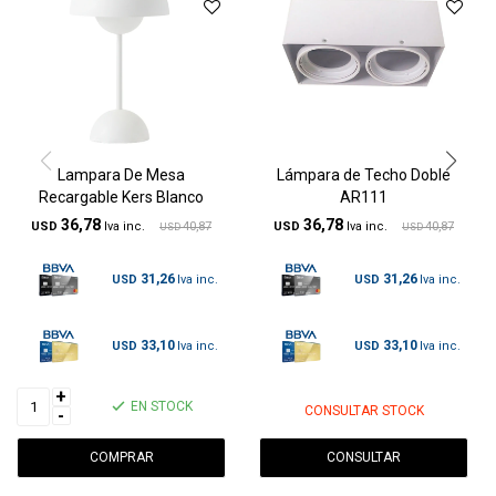
Lampara De Mesa
Lámpara de Techo Doble
Recargable Kers Blanco
AR111
36,78
36,78
USD
40,87
USD
40,87
USD
USD
31,26
31,26
USD
USD
33,10
33,10
USD
USD
+
EN STOCK
CONSULTAR STOCK
-
CONSULTAR