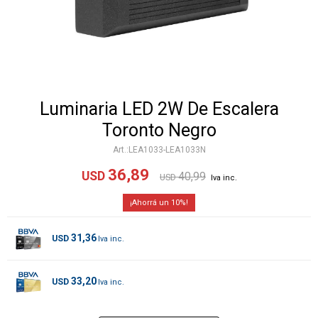
Luminaria LED 2W De Escalera
Toronto Negro
LEA1033-LEA1033N
36,89
USD
40,99
USD
10
31,36
USD
33,20
USD