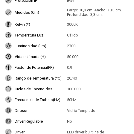
Protección IP
IP54
Largo: 10,3 cm. Ancho: 10,3 cm.
Medidas (Cm)
Profundidad: 3,3 cm.
Kelvin (º)
3000K
Temperatura Luz
Cálido
Luminosidad (Lm)
2700
Vida estimada (H)
50.000
Factor de Potencia(PF)
0.9
Rango de Temperatura (ºC)
20/40
Ciclos de Encendidos
100.000
Frecuencia de Trabajo(Hz)
50Hz
Difusor
Vidrio Templado
Driver Regulable
No
Driver
LED driver built inside