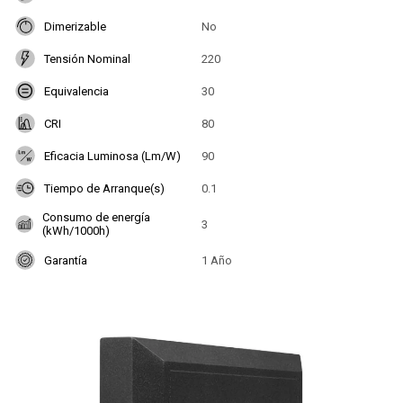
Dimerizable
No
Tensión Nominal
220
Equivalencia
30
CRI
80
Eficacia Luminosa (Lm/W)
90
Tiempo de Arranque(s)
0.1
Consumo de energía
3
(kWh/1000h)
Garantía
1 Año