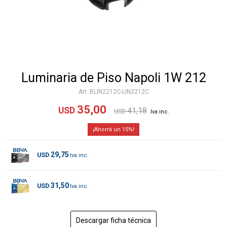
Luminaria de Piso Napoli 1W 212
BLIN2212C-LIN2212C
35,00
USD
41,18
USD
15
29,75
USD
31,50
USD
Descargar ficha técnica