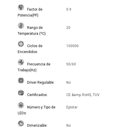
Factor de
0.9
Potencia(PF)
Rango de
20
Temperatura (ºC)
Ciclos de
100000
Encendidos
Frecuencia de
50/60
Trabajo(Hz)
Driver Regulable
No
Certificados
CE &amp; RoHS, TUV
Número y Tipo de
Epistar
LEDs
Dimerizable
No