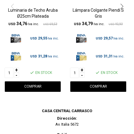
Luminaria de Techo Aruba
Lámpara Colgante Piendi S
Ø25cm Plateada
Gris
34,76
34,79
USD
69,53
USD
40,93
USD
USD
29,55
29,57
USD
USD
31,28
31,31
USD
USD
+
+
EN STOCK
EN STOCK
-
-
CASA CENTRAL CARRASCO
Dirección:
Av. Italia 5672