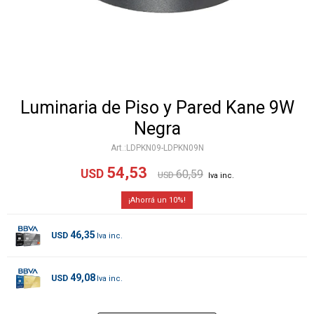
Luminaria de Piso y Pared Kane 9W
Negra
LDPKN09-LDPKN09N
54,53
USD
60,59
USD
10
46,35
USD
49,08
USD