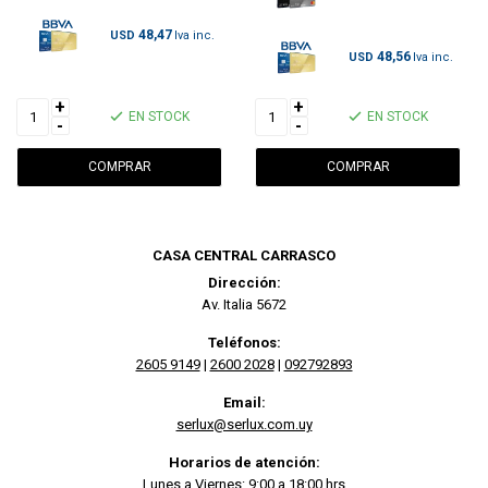
48,47
USD
48,56
USD
+
+
EN STOCK
EN STOCK
-
-
CASA CENTRAL CARRASCO
Dirección:
Av. Italia 5672
Teléfonos:
2605 9149
|
2600 2028
|
092792893
Email:
serlux@serlux.com.uy
Horarios de atención:
Lunes a Viernes: 9:00 a 18:00 hrs