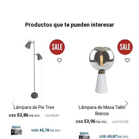
Productos que te pueden interesar
Lámpara de Pie Tree
Lámpara de Mesa Tallin
Blanca
53,86
USD
82,87
USD
53,96
USD
107,92
USD
45,78
USD
45,87
USD