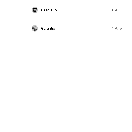
Casquillo
G9
Garantía
1 Año