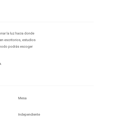
onar la luz hacia donde
en escritorios, estudios
e modo podrás escoger
a.
Mesa
Independiente