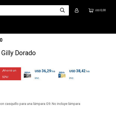
0,00
USD
Gilly Dorado
36,29
38,42
USD
USD
50
on casquillo para una lámpara G9. No incluye lámpara