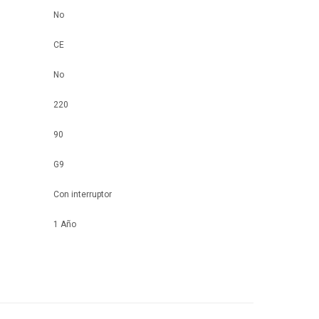
No
CE
No
220
90
G9
Con interruptor
1 Año