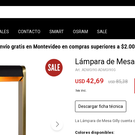
ALES
CONTACTO
SMART
OSRAM
SALE
Lámpara de Mesa 
ADMGI90-ADMGI90G
42,69
USD
85,38
USD
Descargar ficha técnica
La Lámpara de Mesa Gilly cuenta c
Colores disponibles: