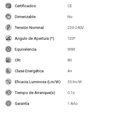
Certificados
CE
Dimerizable
No
Tensión Nominal
220-240V
Angulo de Apertura (º)
120º
Equivalencia
90W
CRI
80
Clase Energética
A+
Eficacia Luminosa (Lm/W)
55 lm/W
Tiempo de Arranque(s)
0.1s
Garantía
1 Año