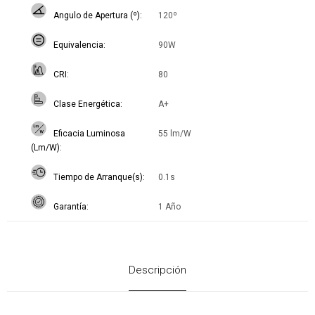
Angulo de Apertura (º)
120º
Equivalencia
90W
CRI
80
Clase Energética
A+
Eficacia Luminosa
55 lm/W
(Lm/W)
Tiempo de Arranque(s)
0.1s
Garantía
1 Año
Descripción