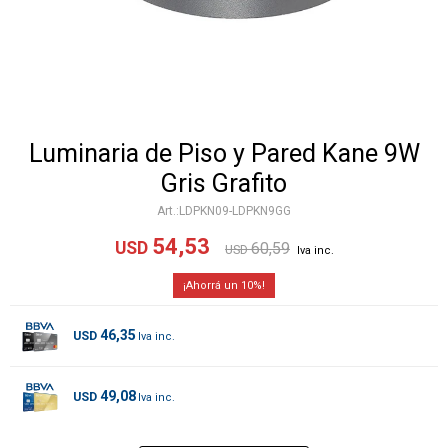
Luminaria de Piso y Pared Kane 9W
Gris Grafito
LDPKN09-LDPKN9GG
54,53
USD
60,59
USD
10
46,35
USD
49,08
USD