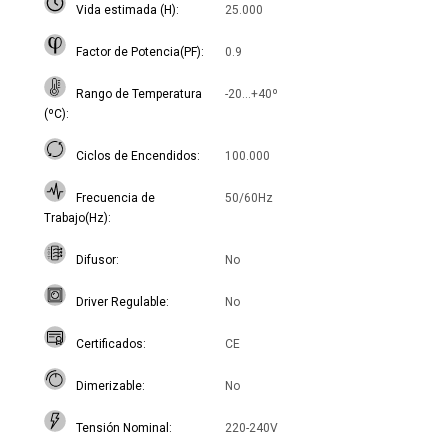
Vida estimada (H)
25.000
Factor de Potencia(PF)
0.9
Rango de Temperatura
-20...+40º
(ºC)
Ciclos de Encendidos
100.000
Frecuencia de
50/60Hz
Trabajo(Hz)
Difusor
No
Driver Regulable
No
Certificados
CE
Dimerizable
No
Tensión Nominal
220-240V