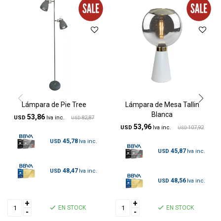
Lámpara de Pie Tree
Lámpara de Mesa Tallin
Blanca
53,86
USD
82,87
USD
53,96
USD
107,92
USD
45,78
USD
45,87
USD
48,47
USD
48,56
USD
+
+
EN STOCK
EN STOCK
-
-