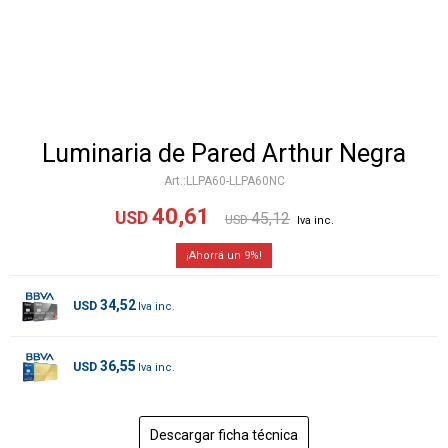
Luminaria de Pared Arthur Negra
LLPA60-LLPA60NC
40,61
USD
45,12
USD
9
34,52
USD
36,55
USD
Descargar ficha técnica