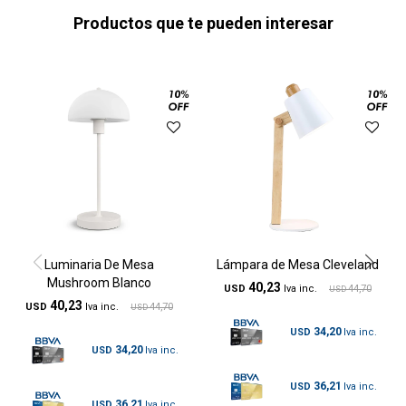
Productos que te pueden interesar
Luminaria De Mesa
Lámpara de Mesa Cleveland
Mushroom Blanco
40,23
USD
44,70
USD
40,23
USD
44,70
USD
34,20
USD
34,20
USD
36,21
USD
36,21
USD