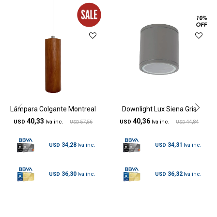
Lámpara Colgante Montreal
Downlight Lux Siena Gris
40,33
40,36
USD
57,56
USD
44,84
USD
USD
34,28
34,31
USD
USD
36,30
36,32
USD
USD