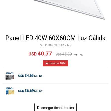
Panel LED 40W 60X60CM Luz Cálida
PL66040-PL66040C
40,77
USD
45,30
USD
10
34,65
USD
36,69
USD
Descargar ficha técnica