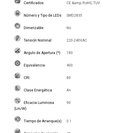
Certificados
CE &amp; RoHS, TUV
Número y Tipo de LEDs
SMD2835
Dimerizable
No
Tensión Nominal
220-240VAC
Angulo de Apertura (º)
180
Equivalencia
400
CRI
80
Clase Energética
A+
Eficacia Luminosa
90
(Lm/W)
Tiempo de Arranque(s)
0.1