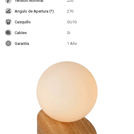
Tensión Nominal
220
Angulo de Apertura (º)
270
Casquillo
GU10
Cables
Si
Garantía
1 Año