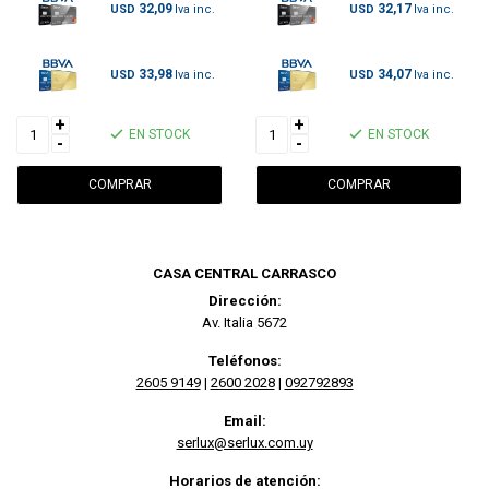
32,09
32,17
USD
USD
33,98
34,07
USD
USD
+
+
EN STOCK
EN STOCK
-
-
CASA CENTRAL CARRASCO
Dirección:
Av. Italia 5672
Teléfonos:
2605 9149
|
2600 2028
|
092792893
Email:
serlux@serlux.com.uy
Horarios de atención: