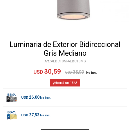
Luminaria de Exterior Bidireccional
Gris Mediano
AEBC10M-AEBC10MG
30,59
USD
35,99
USD
15
26,00
USD
27,53
USD