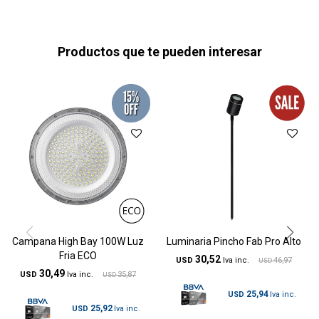
Productos que te pueden interesar
Campana High Bay 100W Luz
Luminaria Pincho Fab Pro Alto
Fria ECO
30,52
USD
46,97
USD
30,49
USD
35,87
USD
25,94
USD
25,92
USD