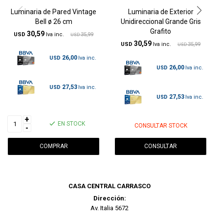
Luminaria de Pared Vintage
Luminaria de Exterior
Bell ø 26 cm
Unidireccional Grande Gris
Grafito
30,59
USD
35,99
USD
30,59
USD
35,99
USD
26,00
USD
26,00
USD
27,53
USD
27,53
USD
+
EN STOCK
CONSULTAR STOCK
-
CONSULTAR
CASA CENTRAL CARRASCO
Dirección:
Av. Italia 5672