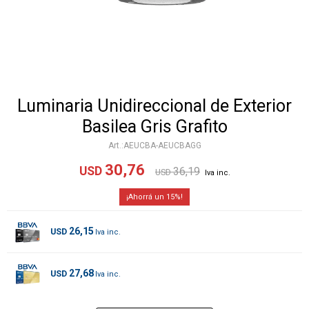
Luminaria Unidireccional de Exterior
Basilea Gris Grafito
AEUCBA-AEUCBAGG
30,76
USD
36,19
USD
15
26,15
USD
27,68
USD