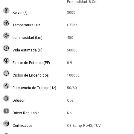
Profundidad: 8 Cm.
Kelvin (º)
3000
Temperatura Luz
Cálida
Luminosidad (Lm)
450
Vida estimada (H)
50000
Factor de Potencia(PF)
0.9
Ciclos de Encendidos
100000
Frecuencia de Trabajo(Hz)
50/60
Difusor
Opal
Driver Regulable
No
Certificados
CE &amp; RoHS, TUV