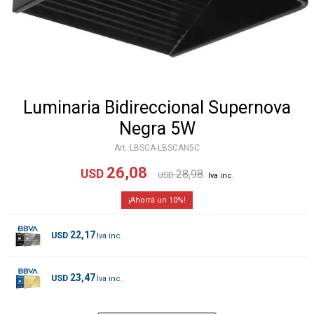
Luminaria Bidireccional Supernova
Negra 5W
LBSCA-LBSCAN5C
26,08
USD
28,98
USD
10
22,17
USD
23,47
USD