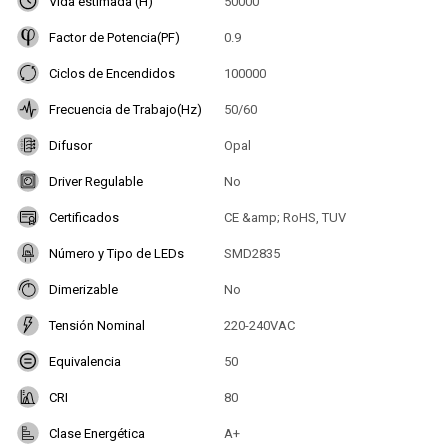
Vida estimada (H)
50000
Factor de Potencia(PF)
0.9
Ciclos de Encendidos
100000
Frecuencia de Trabajo(Hz)
50/60
Difusor
Opal
Driver Regulable
No
Certificados
CE &amp; RoHS, TUV
Número y Tipo de LEDs
SMD2835
Dimerizable
No
Tensión Nominal
220-240VAC
Equivalencia
50
CRI
80
Clase Energética
A+