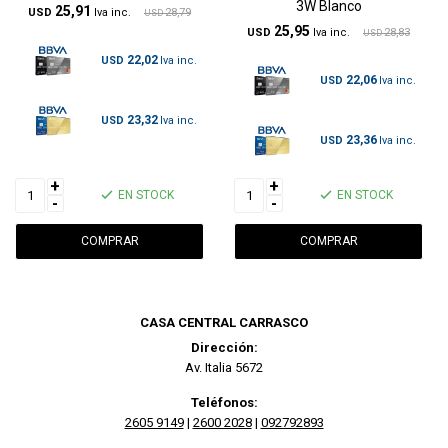
3W Blanco
25,91
USD
28,79
USD
25,95
USD
28,83
USD
22,02
USD
22,06
USD
23,32
USD
23,36
USD
+
+
EN STOCK
EN STOCK
-
-
CASA CENTRAL CARRASCO
Dirección:
Av. Italia 5672
Teléfonos:
2605 9149
|
2600 2028
|
092792893