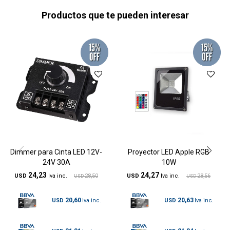
Productos que te pueden interesar
Dimmer para Cinta LED 12V-
Proyector LED Apple RGB
24V 30A
10W
24,23
24,27
USD
28,50
USD
28,56
USD
USD
20,60
20,63
USD
USD