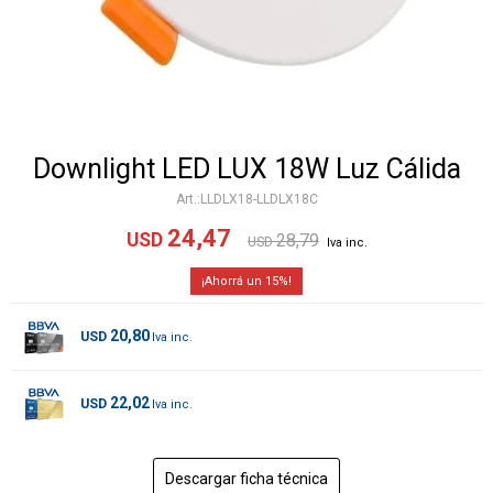
Downlight LED LUX 18W Luz Cálida
LLDLX18-LLDLX18C
24,47
USD
28,79
USD
15
20,80
USD
22,02
USD
Descargar ficha técnica