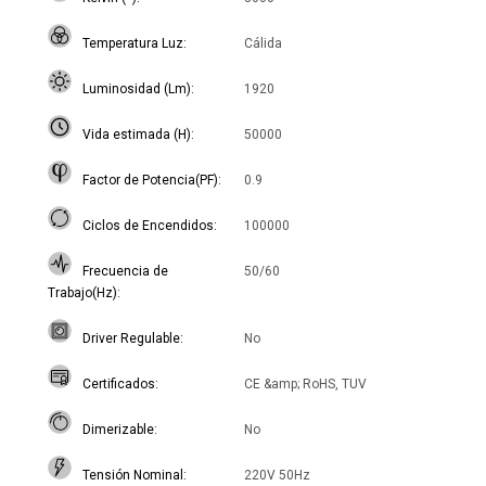
Temperatura Luz
Cálida
Luminosidad (Lm)
1920
Vida estimada (H)
50000
Factor de Potencia(PF)
0.9
Ciclos de Encendidos
100000
Frecuencia de
50/60
Trabajo(Hz)
Driver Regulable
No
Certificados
CE &amp; RoHS, TUV
Dimerizable
No
Tensión Nominal
220V 50Hz