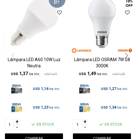
Lámpara LED A60 10W Luz
Lámpara LED OSRAM 7W G8
Neutra
3000K
1,37
1,49
USD
1,61
USD
1,65
USD
USD
1,16
1,27
USD
USD
1,23
1,34
USD
USD
+
+
EN STOCK
EN STOCK
-
-