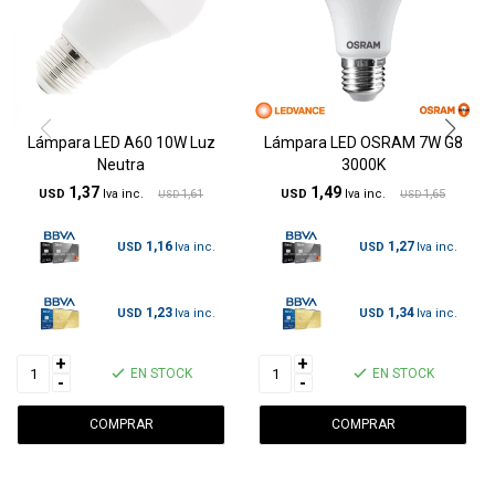
Lámpara LED A60 10W Luz
Lámpara LED OSRAM 7W G8
Neutra
3000K
1,37
1,49
USD
1,61
USD
1,65
USD
USD
1,16
1,27
USD
USD
1,23
1,34
USD
USD
+
+
EN STOCK
EN STOCK
-
-