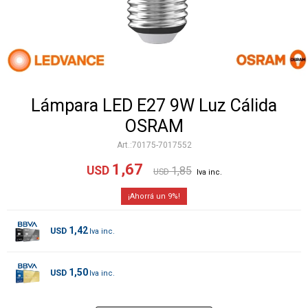
Lámpara LED E27 9W Luz Cálida
OSRAM
70175-7017552
1,67
USD
1,85
USD
9
1,42
USD
1,50
USD