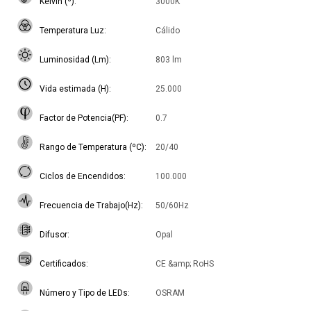
Kelvin (º)
3000K
Temperatura Luz
Cálido
Luminosidad (Lm)
803 lm
Vida estimada (H)
25.000
Factor de Potencia(PF)
0.7
Rango de Temperatura (ºC)
20/40
Ciclos de Encendidos
100.000
Frecuencia de Trabajo(Hz)
50/60Hz
Difusor
Opal
Certificados
CE &amp; RoHS
Número y Tipo de LEDs
OSRAM