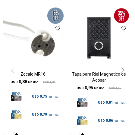
Zocalo MR16
Tapa para Riel Magnetico de
Adosar
0,88
USD
1,04
USD
0,95
USD
1,47
USD
0,75
USD
0,81
USD
0,79
USD
0,86
USD
+
+