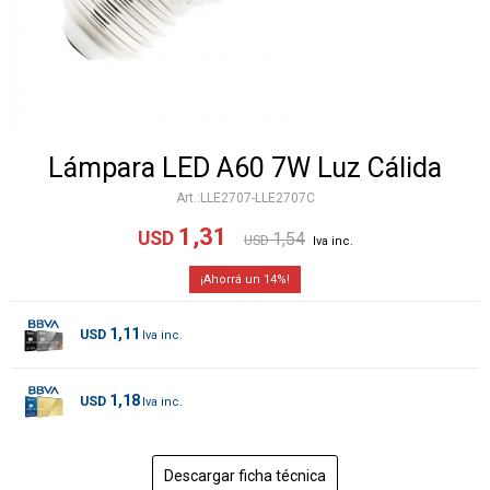
Lámpara LED A60 7W Luz Cálida
LLE2707-LLE2707C
1,31
USD
1,54
USD
14
1,11
USD
1,18
USD
Descargar ficha técnica