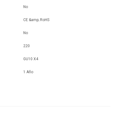
No
CE &amp; RoHS
No
220
GU10 X4
1 Año