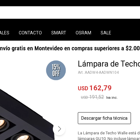
ALES
CONTACTO
SMART
OSRAM
SALE
Lámpara de Techo
AADW4-AADWN104
162,79
USD
191,52
USD
Descargar ficha técnica
La Lámpara de Techo Walle está d
lámparas GU10. No incluye lámpar