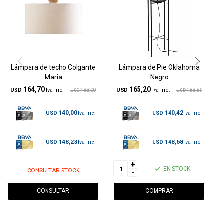
Lámpara de techo Colgante
Lámpara de Pie Oklahoma
Maria
Negro
164,70
165,20
USD
183,00
USD
183,56
USD
USD
140,00
140,42
USD
USD
148,23
148,68
USD
USD
+
EN STOCK
CONSULTAR STOCK
-
CONSULTAR