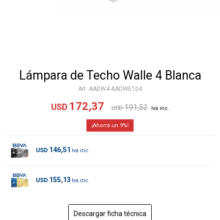
Lámpara de Techo Walle 4 Blanca
AADW4-AADWE104
172,37
USD
191,52
USD
9
146,51
USD
155,13
USD
Descargar ficha técnica