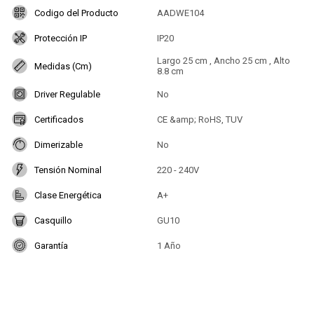
Codigo del Producto
AADWE104
Protección IP
IP20
Largo 25 cm , Ancho 25 cm , Alto
Medidas (Cm)
8.8 cm
Driver Regulable
No
Certificados
CE &amp; RoHS, TUV
Dimerizable
No
Tensión Nominal
220 - 240V
Clase Energética
A+
Casquillo
GU10
Garantía
1 Año