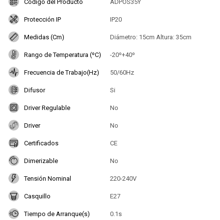
Codigo del Producto
ADPOS35Y
Protección IP
IP20
Medidas (Cm)
Diámetro: 15cm Altura: 35cm
Rango de Temperatura (ºC)
-20º+40º
Frecuencia de Trabajo(Hz)
50/60Hz
Difusor
Si
Driver Regulable
No
Driver
No
Certificados
CE
Dimerizable
No
Tensión Nominal
220-240V
Casquillo
E27
Tiempo de Arranque(s)
0.1s