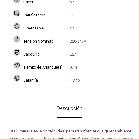
Driver
No
Certificados
CE
Dimerizable
No
Tensión Nominal
220-240V
Casquillo
E27
Tiempo de Arranque(s)
0.1s
Garantía
1 Año
Descripción
Esta luminaria es la opción ideal para transformar cualquier ambiente
con un toque de calidez y sofisticación. Su diseño moderno y elegante