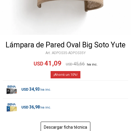
Lámpara de Pared Oval Big Soto Yute
ADPOS35-ADPOS35Y
41,09
USD
45,66
USD
10
34,93
USD
36,98
USD
Descargar ficha técnica