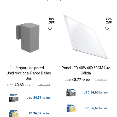
Lámpara de pared
Panel LED 40W 60X60CM Luz
Unidireccional Pared Dallas
Cálida
Gris
40,77
USD
45,30
USD
40,63
USD
45,14
USD
34,65
USD
34,54
USD
36,69
USD
36,57
USD