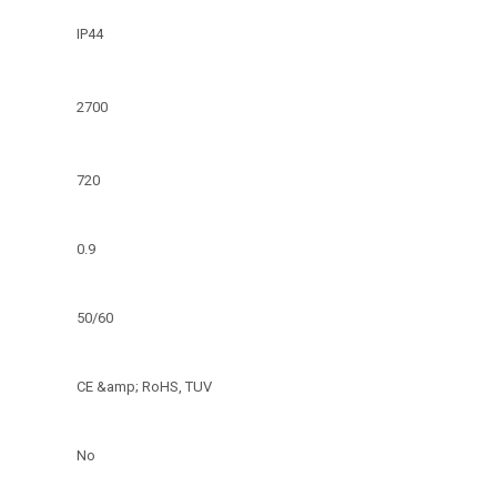
IP44
2700
720
0.9
50/60
CE &amp; RoHS, TUV
No