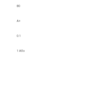
80
A+
0.1
1 Año