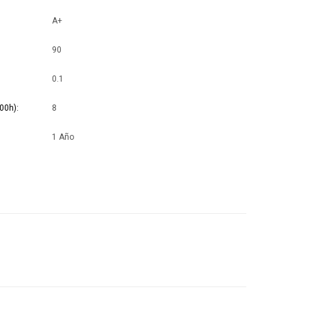
A+
90
0.1
00h)
8
1 Año