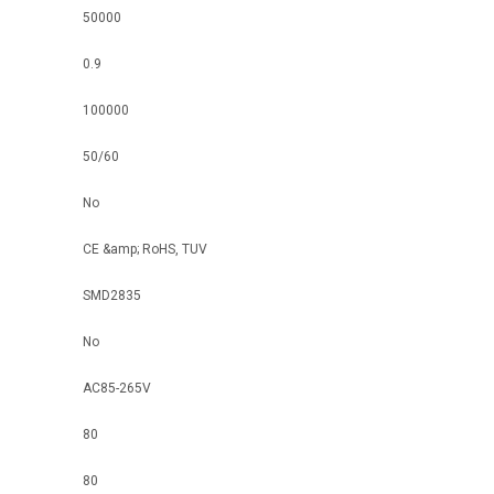
50000
0.9
100000
50/60
No
CE &amp; RoHS, TUV
SMD2835
No
AC85-265V
80
80