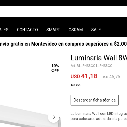
ALES
CONTACTO
SMART
OSRAM
SALE
Luminaria Wall 8
BLLPHS8CC-LLPHS8CC
41,18
USD
45,75
USD
Descargar ficha técnica
La Luminaria Wall con LED integra
para colocarse adosada a la pared