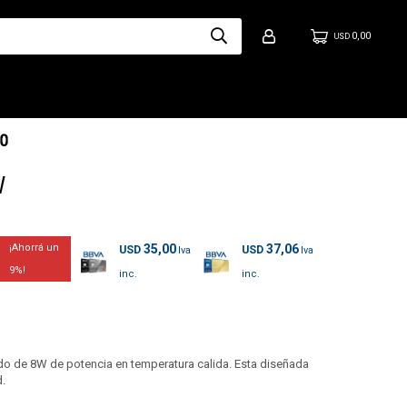
0,00
USD
W
35,00
37,06
USD
USD
9
do de 8W de potencia en temperatura calida. Esta diseñada
.