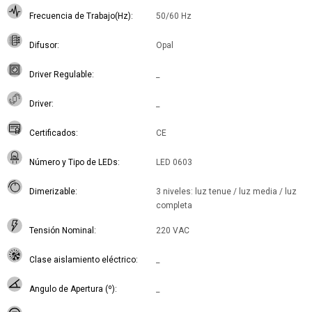
Frecuencia de Trabajo(Hz)
50/60 Hz
Difusor
Opal
Driver Regulable
_
Driver
_
Certificados
CE
Número y Tipo de LEDs
LED 0603
Dimerizable
3 niveles: luz tenue / luz media / luz
completa
Tensión Nominal
220 VAC
Clase aislamiento eléctrico
_
Angulo de Apertura (º)
_