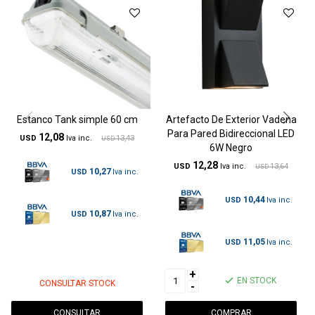
Estanco Tank simple 60 cm
Artefacto De Exterior Vadena
Para Pared Bidireccional LED
12,08
USD
13,43
USD
6W Negro
12,28
USD
13,64
USD
10,27
USD
10,44
USD
10,87
USD
11,05
USD
+
EN STOCK
CONSULTAR STOCK
-
CONSULTAR