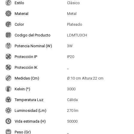
Estilo
Clásico
Material
Metal
Color
Plateado
Codigo del Producto
LDMTU3CH
Potencia Nominal (W)
3W
Protección IP
IP20
Protección IK
_
Medidas (Cm)
Ø:10 cm Altura:22 cm
Kelvin (º)
3000
Temperatura Luz
Cálida
Luminosidad (Lm)
270 lm
Vida estimada (H)
50000
Peso (Gr)
_