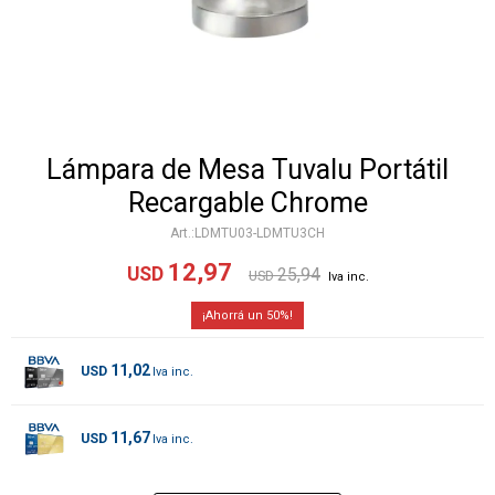
Lámpara de Mesa Tuvalu Portátil
Recargable Chrome
LDMTU03-LDMTU3CH
12,97
USD
25,94
USD
50
11,02
USD
11,67
USD