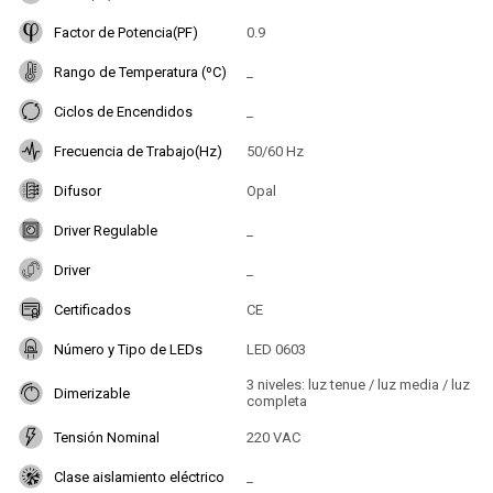
Factor de Potencia(PF)
0.9
Rango de Temperatura (ºC)
_
Ciclos de Encendidos
_
Frecuencia de Trabajo(Hz)
50/60 Hz
Difusor
Opal
Driver Regulable
_
Driver
_
Certificados
CE
Número y Tipo de LEDs
LED 0603
3 niveles: luz tenue / luz media / luz
Dimerizable
completa
Tensión Nominal
220 VAC
Clase aislamiento eléctrico
_