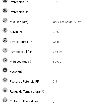
Protección IP
IP20
Protección IK
_
Medidas (Cm)
Ø:10 cm Altura:22 cm
Kelvin (º)
3000
Temperatura Luz
Cálida
Luminosidad (Lm)
270 lm
Vida estimada (H)
50000
Peso (Gr)
_
Factor de Potencia(PF)
0.9
Rango de Temperatura (ºC)
_
Ciclos de Encendidos
_