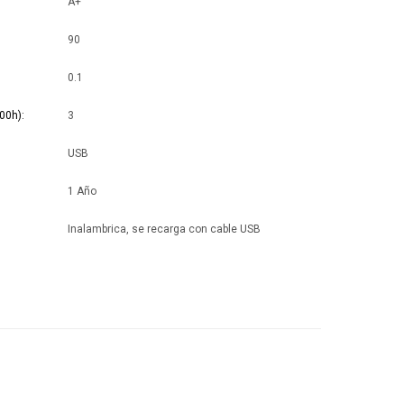
A+
90
0.1
00h)
3
USB
1 Año
Inalambrica, se recarga con cable USB