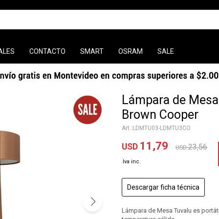
ALES
CONTACTO
SMART
OSRAM
SALE
Lámpara de Mesa 
Brown Cooper
LDMTU03-LDMTU3CO
11,79
USD
23,56
USD
Descargar ficha técnica
Lámpara de Mesa Tuvalu es portáti