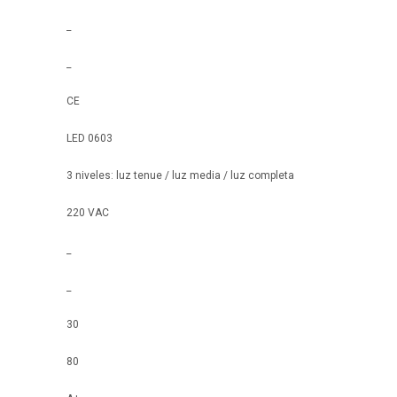
_
_
CE
LED 0603
3 niveles: luz tenue / luz media / luz completa
220 VAC
_
_
30
80