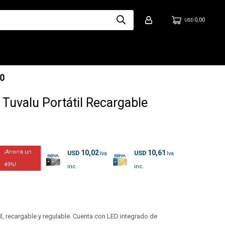
0,00
USD
Tuvalu Portátil Recargable
10,02
10,61
USD
USD
49
l, recargable y regulable. Cuenta con LED integrado de