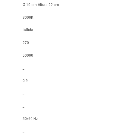
Ø:10 cm Altura:22 cm
3000K
Cálida
270
50000
_
0.9
_
_
50/60 Hz
_