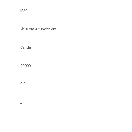
IP20
Ø:10 cm Altura:22 cm
Cálida
50000
0.9
_
_