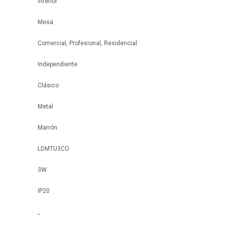
Interior
Mesa
Comercial, Profesional, Residencial
Independiente
Clásico
Metal
Marrón
LDMTU3CO
3W
IP20
_