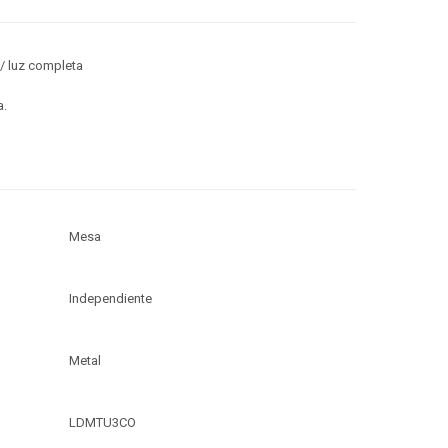
 / luz completa
a.
Mesa
Independiente
Metal
LDMTU3CO