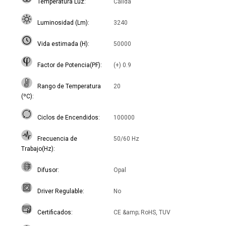
Temperatura Luz
Cálida
Luminosidad (Lm)
3240
Vida estimada (H)
50000
Factor de Potencia(PF)
(+) 0.9
Rango de Temperatura
20
(ºC)
Ciclos de Encendidos
100000
Frecuencia de
50/60 Hz
Trabajo(Hz)
Difusor
Opal
Driver Regulable
No
Certificados
CE &amp; RoHS, TUV