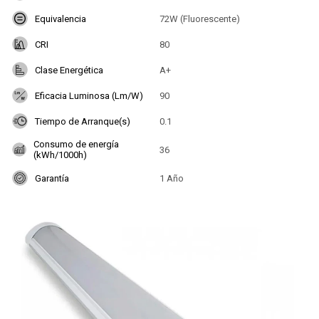
Equivalencia
72W (Fluorescente)
CRI
80
Clase Energética
A+
Eficacia Luminosa (Lm/W)
90
Tiempo de Arranque(s)
0.1
Consumo de energía
36
(kWh/1000h)
Garantía
1 Año