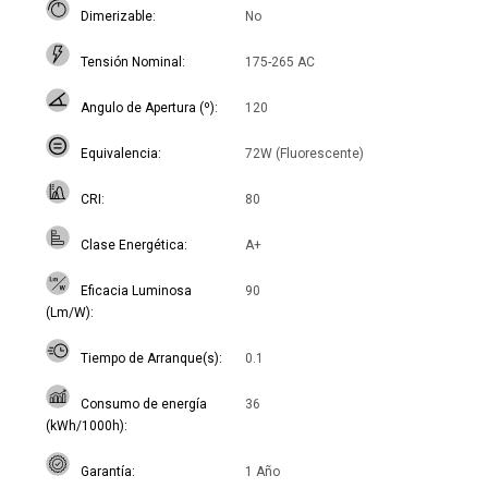
Dimerizable
No
Tensión Nominal
175-265 AC
Angulo de Apertura (º)
120
Equivalencia
72W (Fluorescente)
CRI
80
Clase Energética
A+
Eficacia Luminosa
90
(Lm/W)
Tiempo de Arranque(s)
0.1
Consumo de energía
36
(kWh/1000h)
Garantía
1 Año