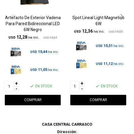
Artefacto De Exterior Vadena
Spot Lineal Light Magnetico
Para Pared Bidireccional LED
6W
6W Negro
12,36
USD
19,03
USD
12,28
USD
13,64
USD
10,51
USD
10,44
USD
11,12
USD
11,05
USD
+
+
EN STOCK
EN STOCK
-
-
CASA CENTRAL CARRASCO
Dirección: