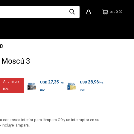
0,00
USD
 Moscú 3
27,35
28,96
USD
USD
10
on rosca interior para lámpara G9 y un interruptor en su
 incluye lámpara.