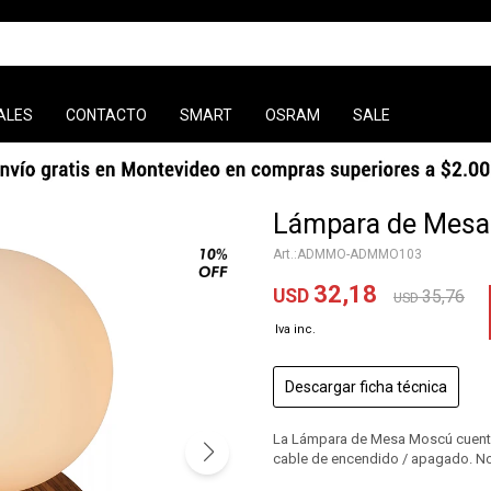
ALES
CONTACTO
SMART
OSRAM
SALE
Lámpara de Mesa
ADMMO-ADMMO103
32,18
USD
35,76
USD
Descargar ficha técnica
La Lámpara de Mesa Moscú cuenta c
cable de encendido / apagado. No