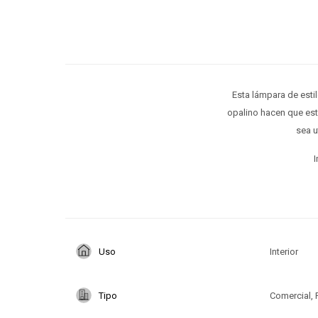
Esta lámpara de estil
opalino hacen que est
sea u
I
Uso
Interior
Tipo
Comercial, 