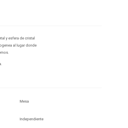
al y esfera de cristal
mogenea al lugar donde
lemos.
a.
Mesa
Independiente