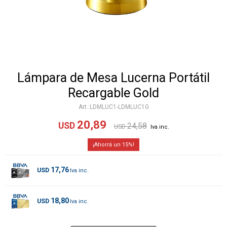
Lámpara de Mesa Lucerna Portátil
Recargable Gold
LDMLUC1-LDMLUC1G
20,89
USD
24,58
USD
15
17,76
USD
18,80
USD