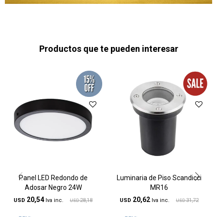
Productos que te pueden interesar
Panel LED Redondo de
Luminaria de Piso Scandicci
Adosar Negro 24W
MR16
20,54
20,62
USD
28,18
USD
31,72
USD
USD