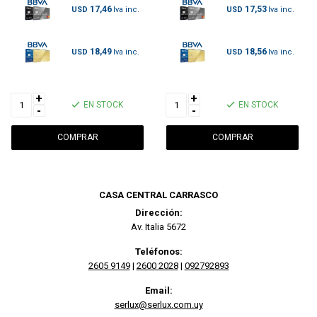
17,46
17,53
USD
USD
18,49
18,56
USD
USD
+
+
EN STOCK
EN STOCK
-
-
CASA CENTRAL CARRASCO
Dirección:
Av. Italia 5672
Teléfonos:
2605 9149
|
2600 2028
|
092792893
Email:
serlux@serlux.com.uy