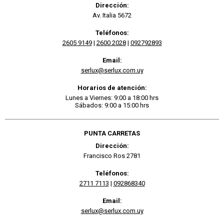
Dirección:
Av. Italia 5672
Teléfonos:
2605 9149
|
2600 2028
|
092792893
Email:
serlux@serlux.com.uy
Horarios de atención:
Lunes a Viernes: 9:00 a 18:00 hrs
Sábados: 9:00 a 15:00 hrs
PUNTA CARRETAS
Dirección:
Francisco Ros 2781
Teléfonos:
2711 7113
|
092868340
Email:
serlux@serlux.com.uy