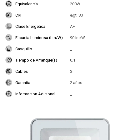
Equivalencia
200W
CRI
&gt; 80
Clase Energética
A+
Eficacia Luminosa (Lm/W)
90 lm/W
Casquillo
_
Tiempo de Arranque(s)
0.1
Cables
Si
Garantía
2 años
Informacion Adicional
_