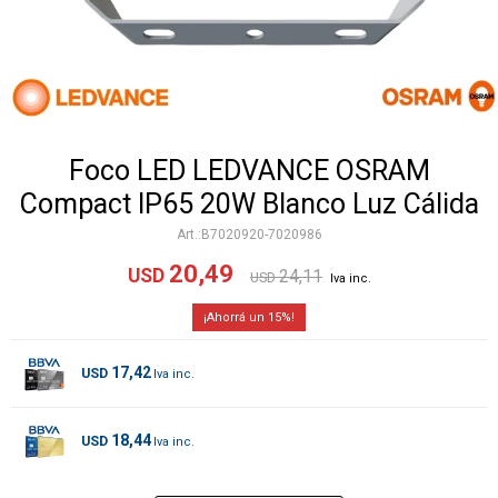
Foco LED LEDVANCE OSRAM
Compact IP65 20W Blanco Luz Cálida
B7020920-7020986
20,49
USD
24,11
USD
15
17,42
USD
18,44
USD