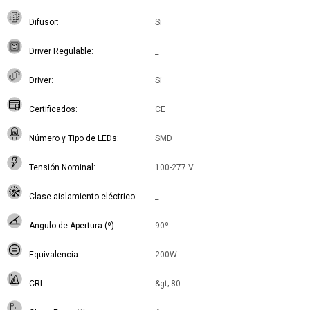
Difusor
Si
Driver Regulable
_
Driver
Si
Certificados
CE
Número y Tipo de LEDs
SMD
Tensión Nominal
100-277 V
Clase aislamiento eléctrico
_
Angulo de Apertura (º)
90º
Equivalencia
200W
CRI
&gt; 80