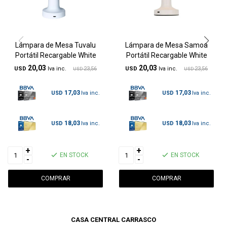
Lámpara de Mesa Tuvalu
Lámpara de Mesa Samoa
Portátil Recargable White
Portátil Recargable White
20,03
20,03
USD
23,56
USD
23,56
USD
USD
17,03
17,03
USD
USD
18,03
18,03
USD
USD
+
+
EN STOCK
EN STOCK
-
-
CASA CENTRAL CARRASCO