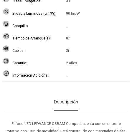
Clase Energética
A+
Eficacia Luminosa (Lm/W)
90 lm/W
Casquillo
_
Tiempo de Arranque(s)
0.1
Cables
Si
Garantía
2 años
Informacion Adicional
_
Descripción
El foco LED LEDVANCE OSRAM Compact cuenta con un soporte
rotativo con 180º de movilidad. Está construido con materiales de alta