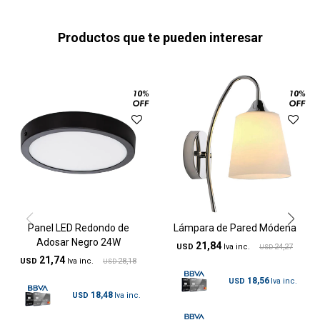
Productos que te pueden interesar
Panel LED Redondo de
Lámpara de Pared Módena
Adosar Negro 24W
21,84
USD
24,27
USD
21,74
USD
28,18
USD
18,56
USD
18,48
USD