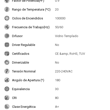
Factor de Potencia(PF)
0.9
Rango de Temperatura (ºC)
20
Ciclos de Encendidos
100000
Frecuencia de Trabajo(Hz)
50/60
Difusor
Vidrio Templado
Driver Regulable
No
Certificados
CE &amp; RoHS, TUV
Dimerizable
No
Tensión Nominal
220-240VAC
Angulo de Apertura (º)
180
Equivalencia
30
CRI
80
Clase Energética
A+