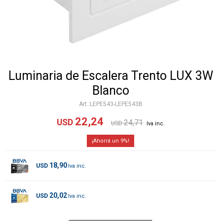
Luminaria de Escalera Trento LUX 3W
Blanco
LEPE543-LEPE543B
22,24
USD
24,71
USD
9
18,90
USD
20,02
USD