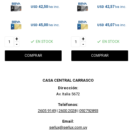
42,50
42,57
USD
USD
45,00
45,07
USD
USD
+
+
EN STOCK
EN STOCK
-
-
CASA CENTRAL CARRASCO
Dirección:
Av. Italia 5672
Teléfonos:
2605 9149
|
2600 2028
|
092792893
Email:
serlux@serlux.com.uy