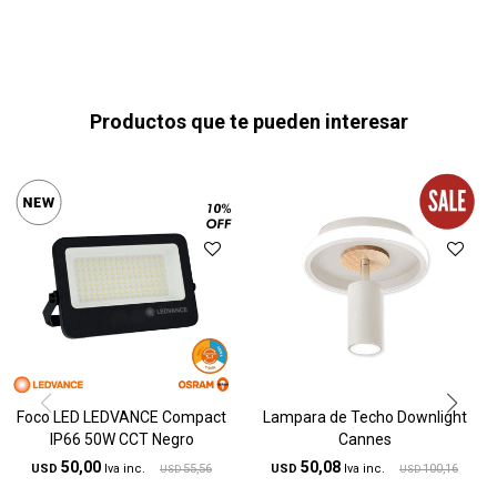
Productos que te pueden interesar
Foco LED LEDVANCE Compact
Lampara de Techo Downlight
IP66 50W CCT Negro
Cannes
50,00
50,08
USD
55,56
USD
100,16
USD
USD