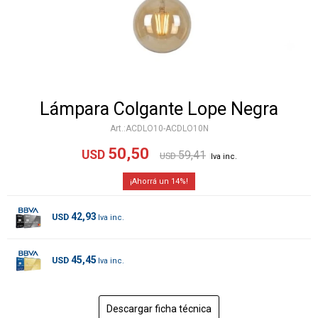
Lámpara Colgante Lope Negra
ACDLO10-ACDLO10N
50,50
USD
59,41
USD
14
42,93
USD
45,45
USD
Descargar ficha técnica