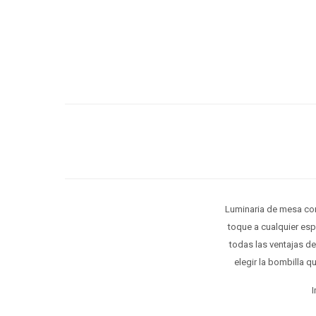
Luminaria de mesa cons
toque a cualquier es
todas las ventajas d
elegir la bombilla 
I