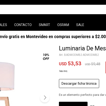
ALES
CONTACTO
SMART
OSRAM
SALE
Luminaria De Mesa
BADMODMB2-ADMODMB2
53,53
USD
59,48
USD
Descargar ficha técnica
Es un elemento perfecto para dar 