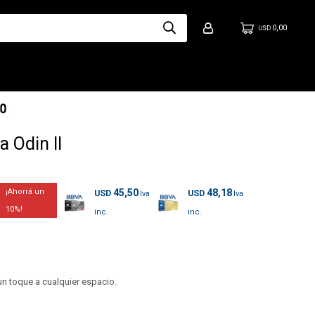
0,00
USD
 Odin II
45,50
48,18
USD
USD
10
un toque a cualquier espacio.