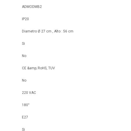
ADMODMB2
IP20
Diametro Ø 27 cm , Alto : 56 cm
Si
No
CE &amp; RoHS, TUV
No
220 VAC
180°
E27
Si