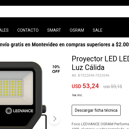
ALES
CONTACTO
SMART
OSRAM
SALE
Proyector LED 
Luz Cálida
B7022696-7022696
53,24
USD
59,15
USD
Descargar ficha técnica
Foco LEDVANCE OSRAM Performance