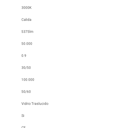
3000K
Calida
5375lm
50.000
0.9
30/50
100.000
50/60
Vidrio Traslucido
Si
CE