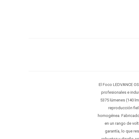
El Foco LEDVANCE OSR
profesionales e indu
5375 lúmenes (140 lm/
reproducción fiel
homogénea. Fabricado e
en un rango de vol
garantía, lo que re
robustez y diseño op