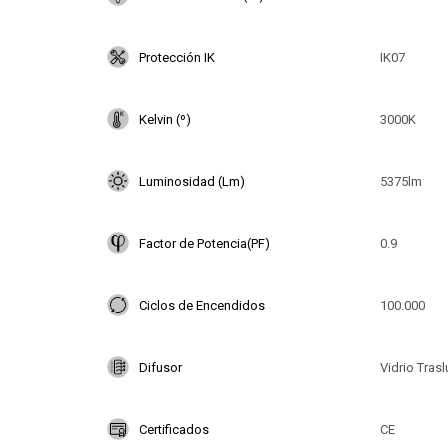
Protección IK
IK07
Kelvin (º)
3000K
Luminosidad (Lm)
5375lm
Factor de Potencia(PF)
0.9
Ciclos de Encendidos
100.000
Difusor
Vidrio Tras
Certificados
CE