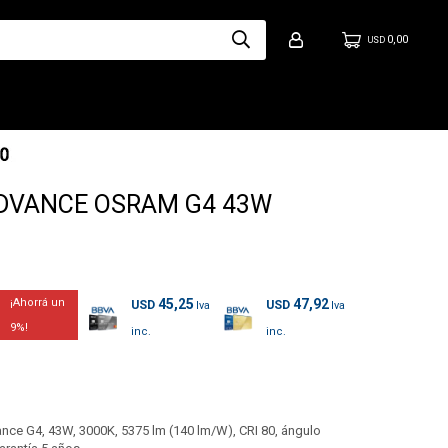
0,00
USD
LEDVANCE OSRAM G4 43W
45,25
47,92
USD
USD
9
 G4, 43W, 3000K, 5375 lm (140 lm/W), CRI 80, ángulo