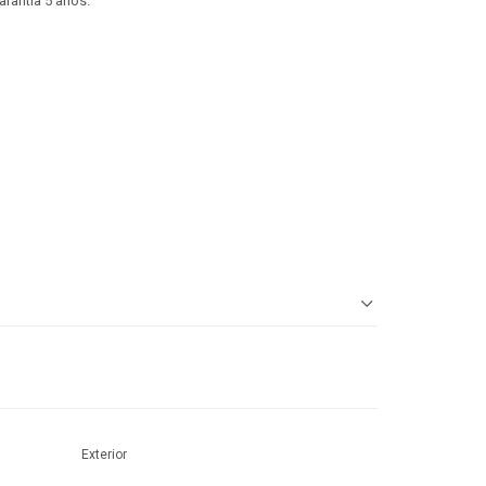
arantía 5 años.
Exterior