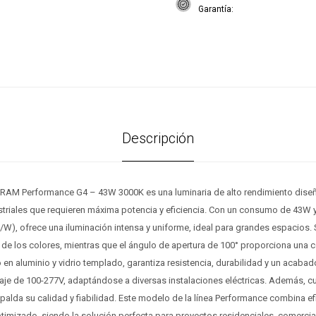
Garantía
Descripción
AM Performance G4 – 43W 3000K es una luminaria de alto rendimiento diseñ
striales que requieren máxima potencia y eficiencia. Con un consumo de 43W y
W), ofrece una iluminación intensa y uniforme, ideal para grandes espacios.
 de los colores, mientras que el ángulo de apertura de 100° proporciona una 
n aluminio y vidrio templado, garantiza resistencia, durabilidad y un acabad
taje de 100-277V, adaptándose a diversas instalaciones eléctricas. Además, c
spalda su calidad y fiabilidad. Este modelo de la línea Performance combina ef
timizado, siendo la solución perfecta para proyectos residenciales, comercial