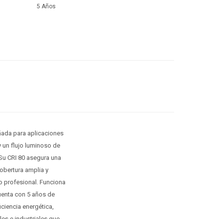
5 Años
ada para aplicaciones
 un flujo luminoso de
 Su CRI 80 asegura una
cobertura amplia y
o profesional. Funciona
uenta con 5 años de
iciencia energética,
es e industriales que