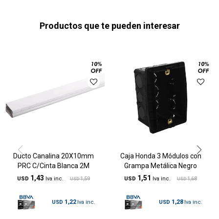
Productos que te pueden interesar
Ducto Canalina 20X10mm
Caja Honda 3 Módulos con
PRC C/Cinta Blanca 2M
Grampa Metálica Negro
1,43
1,51
USD
1,59
USD
1,68
USD
USD
1,22
1,28
USD
USD