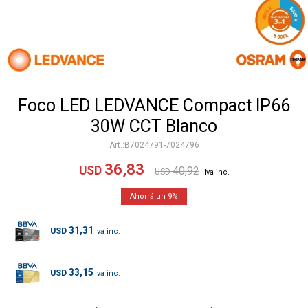
Foco LED LEDVANCE Compact IP66
30W CCT Blanco
B7024791-7024796
36,83
USD
40,92
USD
9
31,31
USD
33,15
USD