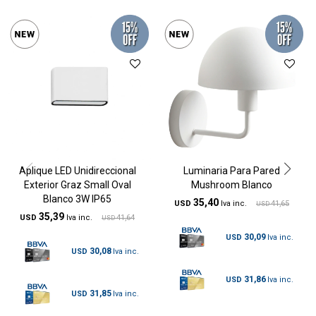
Aplique LED Unidireccional
Luminaria Para Pared
Exterior Graz Small Oval
Mushroom Blanco
Blanco 3W IP65
35,40
USD
41,65
USD
35,39
USD
41,64
USD
30,09
USD
30,08
USD
31,86
USD
31,85
USD