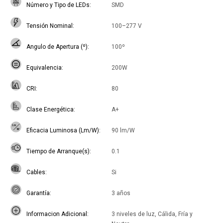
Número y Tipo de LEDs
SMD
Tensión Nominal
100–277 V
Angulo de Apertura (º)
100º
Equivalencia
200W
CRI
80
Clase Energética
A+
Eficacia Luminosa (Lm/W)
90 lm/W
Tiempo de Arranque(s)
0.1
Cables
Si
Garantía
3 años
Informacion Adicional
3 niveles de luz, Cálida, Fría y