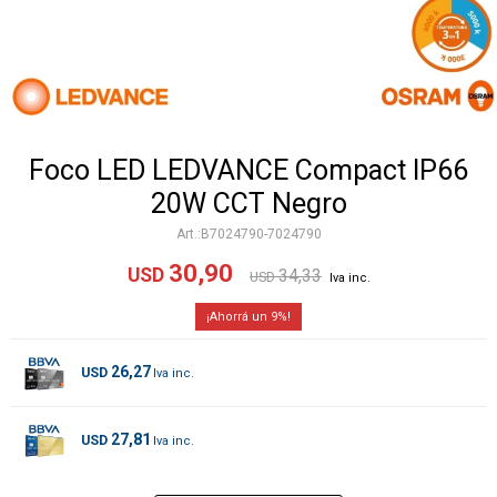
Foco LED LEDVANCE Compact IP66
20W CCT Negro
B7024790-7024790
30,90
USD
34,33
USD
9
26,27
USD
27,81
USD