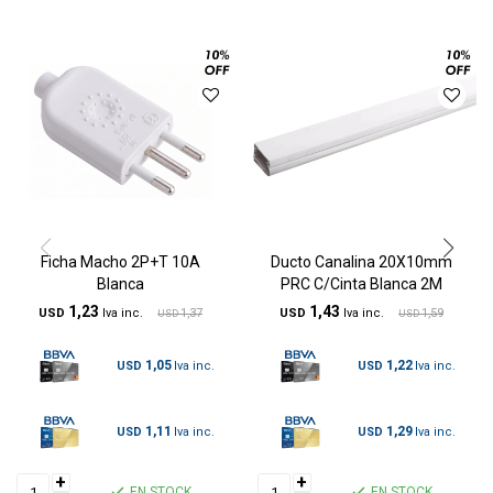
Ficha Macho 2P+T 10A
Ducto Canalina 20X10mm
Blanca
PRC C/Cinta Blanca 2M
1,23
1,43
USD
1,37
USD
1,59
USD
USD
1,05
1,22
USD
USD
1,11
1,29
USD
USD
+
+
EN STOCK
EN STOCK