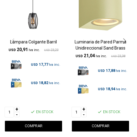
Lámpara Colgante Barril
Luminaria de Pared Parma
Unidireccional Sand Brass
20,91
USD
23,23
USD
21,04
USD
23,38
USD
17,77
USD
17,88
USD
18,82
USD
18,94
USD
+
+
EN STOCK
EN STOCK
-
-