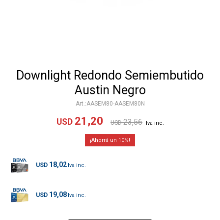
Downlight Redondo Semiembutido
Austin Negro
AASEM80-AASEM80N
21,20
USD
23,56
USD
10
18,02
USD
19,08
USD