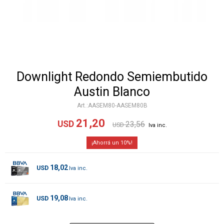
Downlight Redondo Semiembutido
Austin Blanco
AASEM80-AASEM80B
21,20
USD
23,56
USD
10
18,02
USD
19,08
USD