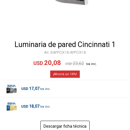
Luminaria de pared Cincinnati 1
BAPPCIX1B-APPCIX1B
20,08
USD
23,62
USD
14
17,07
USD
18,07
USD
Descargar ficha técnica