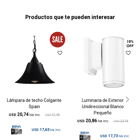
Productos que te pueden interesar
Lámpara de techo Colgante
Luminaria de Exterior
Spain
Unidireccional Blanco
Pequeño
20,74
USD
41,48
USD
20,86
USD
23,18
USD
17,63
USD
17,73
USD