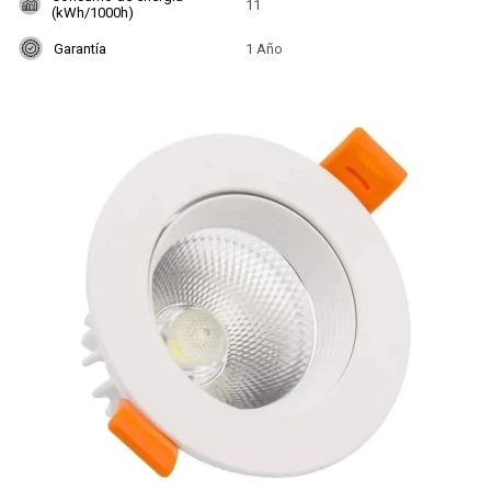
11
(kWh/1000h)
Garantía
1 Año