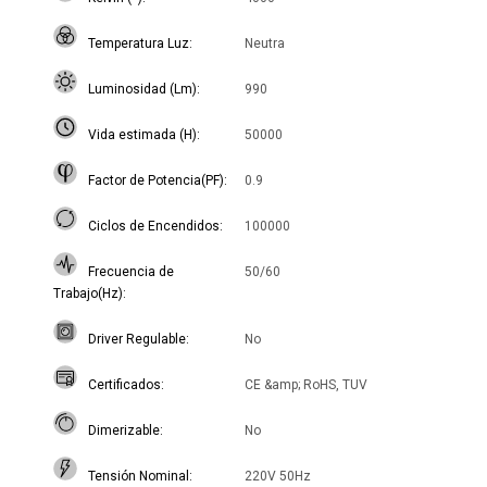
Temperatura Luz
Neutra
Luminosidad (Lm)
990
Vida estimada (H)
50000
Factor de Potencia(PF)
0.9
Ciclos de Encendidos
100000
Frecuencia de
50/60
Trabajo(Hz)
Driver Regulable
No
Certificados
CE &amp; RoHS, TUV
Dimerizable
No
Tensión Nominal
220V 50Hz