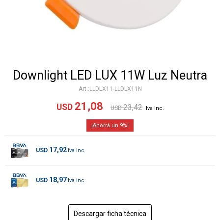
Downlight LED LUX 11W Luz Neutra
LLDLX11-LLDLX11N
21,08
USD
23,42
USD
9
17,92
USD
18,97
USD
Descargar ficha técnica