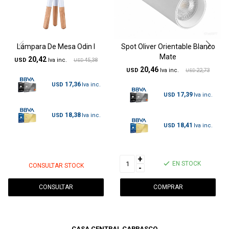
Lámpara De Mesa Odin I
Spot Oliver Orientable Blanco
Mate
20,42
USD
45,38
USD
20,46
USD
22,73
USD
17,36
USD
17,39
USD
18,38
USD
18,41
USD
+
EN STOCK
CONSULTAR STOCK
-
CONSULTAR
CASA CENTRAL CARRASCO