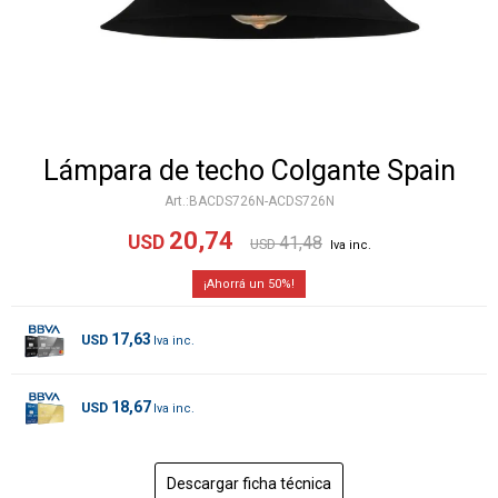
Lámpara de techo Colgante Spain
BACDS726N-ACDS726N
20,74
USD
41,48
USD
50
17,63
USD
18,67
USD
Descargar ficha técnica