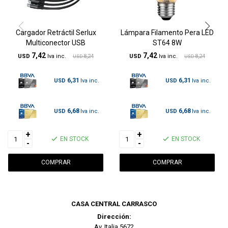
Cargador Retráctil Serlux
Lámpara Filamento Pera LED
Multiconector USB
ST64 8W
7,42
7,42
USD
8,24
USD
8,24
USD
USD
6,31
6,31
USD
USD
6,68
6,68
USD
USD
+
+
EN STOCK
EN STOCK
-
-
CASA CENTRAL CARRASCO
Dirección:
Av. Italia 5672