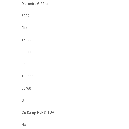
Diametro Ø 25 cm
6000
Fría
16000
50000
0.9
100000
50/60
Si
CE &amp; RoHS, TUV
No