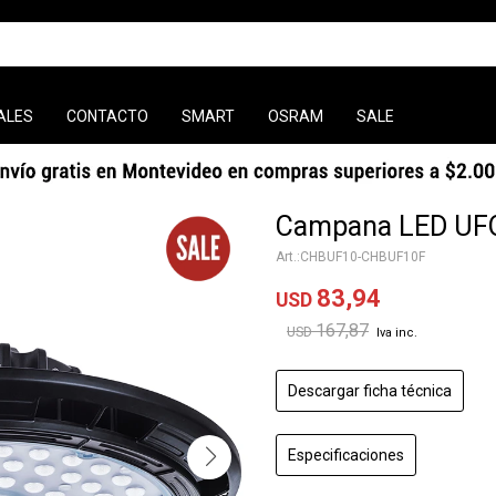
ALES
CONTACTO
SMART
OSRAM
SALE
Campana LED UFO
CHBUF10-CHBUF10F
83,94
USD
167,87
USD
Descargar ficha técnica
Especificaciones