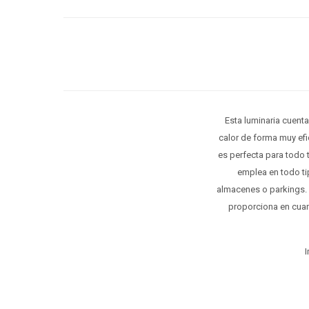
Esta luminaria cuent
calor de forma muy efi
es perfecta para todo t
emplea en todo tip
almacenes o parkings. L
proporciona en cuan
I