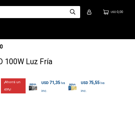
0,00
USD
 100W Luz Fría
71,35
75,55
USD
USD
49