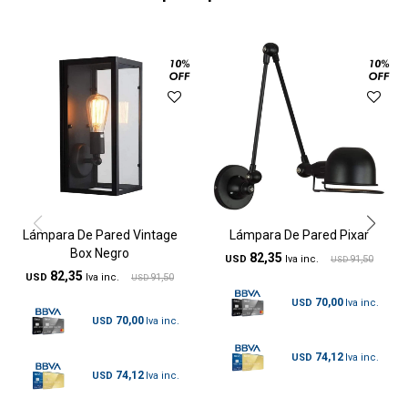
Lámpara De Pared Vintage
Lámpara De Pared Pixar
Box Negro
82,35
USD
91,50
USD
82,35
USD
91,50
USD
70,00
USD
70,00
USD
74,12
USD
74,12
USD