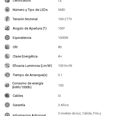
Certificados
CE
Número y Tipo de LEDs
SMD
Tensión Nominal
100-277V
Angulo de Apertura (º)
100º
Equivalencia
1000W
CRI
80
Clase Energética
A+
Eficacia Luminosa (Lm/W)
100 lm/W
Tiempo de Arranque(s)
0.1
Consumo de energía
100
(kWh/1000h)
Cables
Si
Garantía
3 Años
3 niveles de luz, Cálida, Fría y
Informacion Adicional