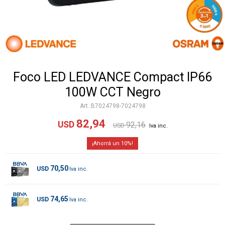
Foco LED LEDVANCE Compact IP66
100W CCT Negro
B7024798-7024798
82,94
USD
92,16
USD
10
70,50
USD
74,65
USD