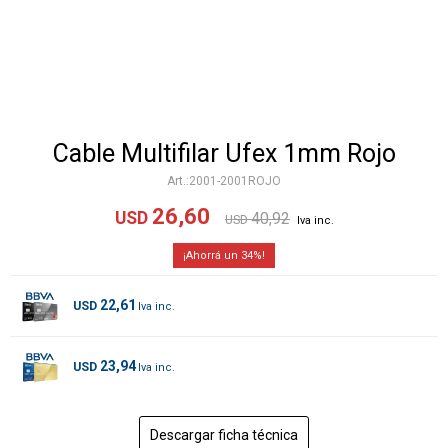
Cable Multifilar Ufex 1mm Rojo
2001-2001ROJO
26,60
USD
40,92
USD
34
22,61
USD
23,94
USD
Descargar ficha técnica