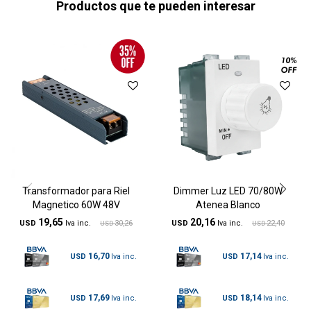
Productos que te pueden interesar
Transformador para Riel
Dimmer Luz LED 70/80W
Magnetico 60W 48V
Atenea Blanco
19,65
20,16
USD
30,26
USD
22,40
USD
USD
16,70
17,14
USD
USD
17,69
18,14
USD
USD